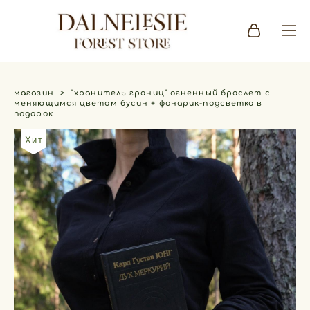
магазин
>
"хранитель границ" огненный браслет с
меняющимся цветом бусин + фонарик-подсветка в
подарок
Хит