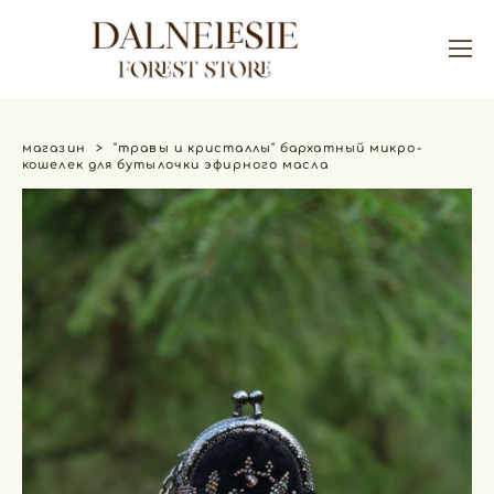
магазин
>
"травы и кристаллы" бархатный микро-
кошелек для бутылочки эфирного масла